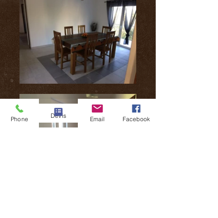
Devis
Phone
Email
Facebook