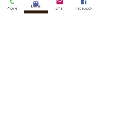
Devis
Phone
Email
Facebook
Blog
All Posts
Nessun post pubblicato
in questa lingua
Quando verranno pubblicati i
post, li vedrai qui.