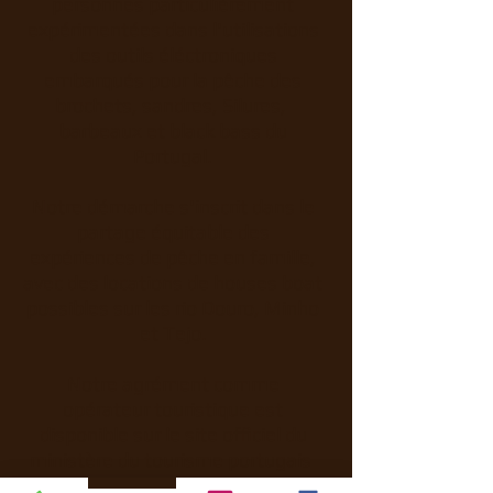
personnes particulièrement
expérimentées dans l'utilisations
des outils éléctroniques
embarqués pour la pêche des
brochets, sandres, Silures,
barbeaux et black bass du
Portugal.
Notre démarche s'inscrit dans le
partage équitable des
expériences de pêche en famille,
avec des locations de houses boat
possibles sur les rio Douro, Minho
et Tejo.
Notre agrément comme
opérateur touristique est
disponible sur le site officiel du
ministère du tourisme portugais