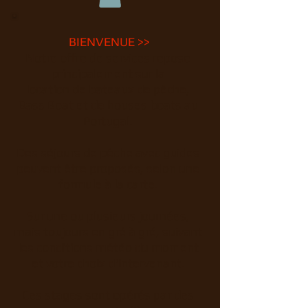
BIENVENUE >>
Notre offre de services repose
principalement sur la
location de bateaux de pêche,
Bass Boat et de houses boats au
Portugal.
Des séjours de pêche avec guides
peuvent être proposés, selon une
formule à la carte.
Sur une ou plusieurs journées,
mais toujours en gré à gré, suivant
les conditions météo du moment
et votre choix d'intervenant.
Ces stages sont opérés par des