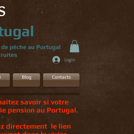
S
tugal
r de pêche au Portugal
Truites
Login
e
Blog
Contacts
aitez savoir si votre
ie pension au Portugal.
ez directement le lien