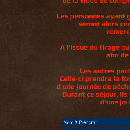
de la vidéo de compt
Les personnes ayant ga
seront alors co
remerc
A l'issue du tirage a
afin de
Les autres par
Celle-ci prendra la f
d'une journée de pêch
Durant ce séjour, il
d'une jou