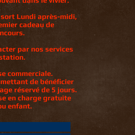
uvant dans le vivier.
 sort Lundi après-midi,
remier cadeau de
oncours.
acter par nos services
station.
se commerciale.
rmettant de bénéficier
age réservé de 5 jours.
ise en charge gratuite
ou enfant.