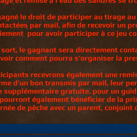
age et remise à l'eau des sandres se tro
gné le droit de participer au tirage au
ntactées par mail, afin de recevoir un p
iement pour avoir participer à ce jeu c
u sort, le gagnant sera directement cont
 voir comment pourra s'organiser la pre
ticipants recevrons également une remi
orme d'un bon transmis par mail, leur pe
e supplémentaire gratuite, pour un guid
s pourront également bénéficier de la pr
rnée de pêche avec un parent, conjoint 