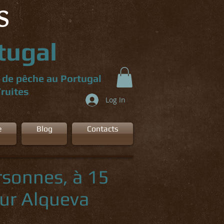
S
tugal
r de pêche au Portugal
Truites
Log In
e
Blog
Contacts
rsonnes, à 15
sur Alqueva